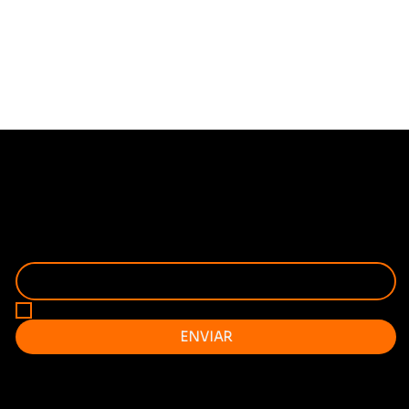
FIQUE POR DENTRO
RECEBA EM PRIMEIRA MÃO AS NOVIDADES!
SEU ENDEREÇO DE EMAIL
*
QUERO RECEBER A AGENDA MENSAL NO MEU EMAIL 
ENVIAR