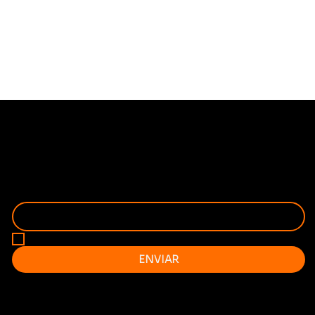
FIQUE POR DENTRO
RECEBA EM PRIMEIRA MÃO AS NOVIDADES!
SEU ENDEREÇO DE EMAIL
*
QUERO RECEBER A AGENDA MENSAL NO MEU EMAIL 
ENVIAR