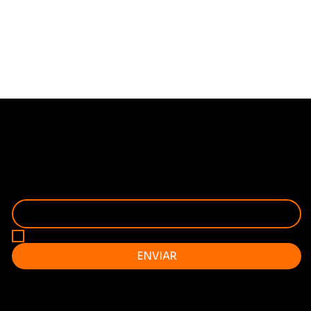
FIQUE POR DENTRO
RECEBA EM PRIMEIRA MÃO AS NOVIDADES!
SEU ENDEREÇO DE EMAIL
*
QUERO RECEBER A AGENDA MENSAL NO MEU EMAIL 
ENVIAR